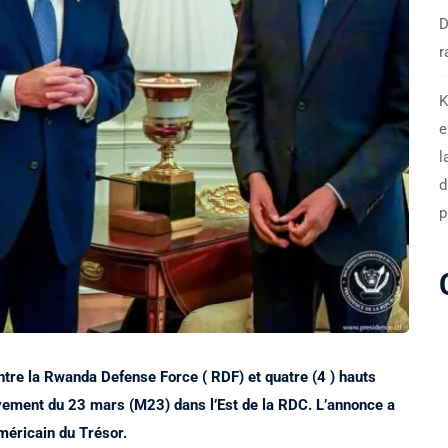
D
r
K
e
l
d
p
ntre la Rwanda Defense Force ( RDF) et quatre (4 ) hauts
vement du 23 mars (M23) dans l’Est de la RDC. L’annonce a
méricain du Trésor.