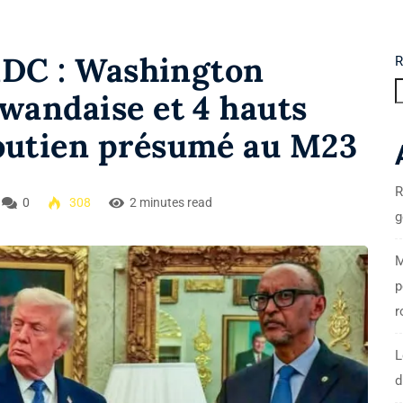
 RDC : Washington
R
wandaise et 4 hauts
outien présumé au M23
R
0
308
2 minutes read
g
M
p
r
L
d