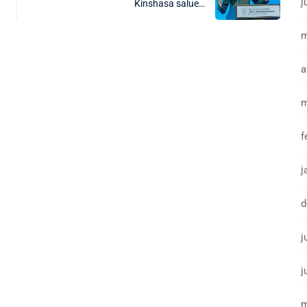
j
Kinshasa salue…
m
a
m
f
j
d
j
j
m