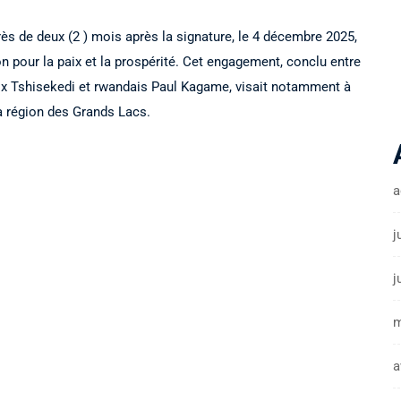
rès de deux (2 ) mois après la signature, le 4 décembre 2025,
 pour la paix et la prospérité. Cet engagement, conclu entre
ix Tshisekedi et rwandais Paul Kagame, visait notamment à
la région des Grands Lacs.
a
j
j
m
a