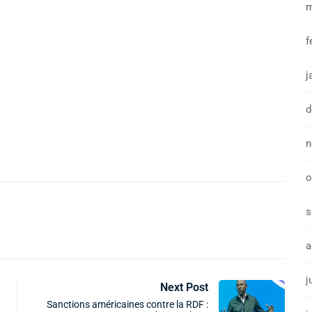
m
f
j
d
n
o
s
a
j
Next Post
Sanctions américaines contre la RDF :