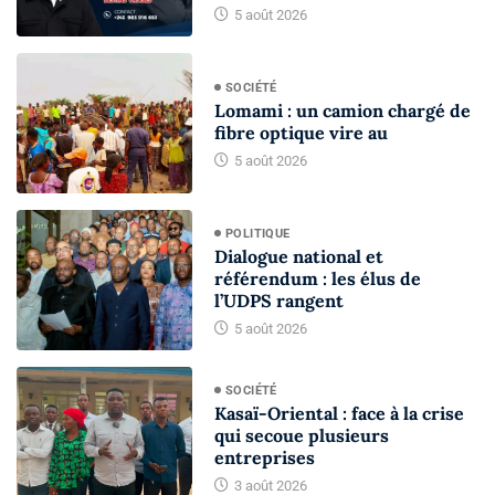
5 août 2026
SOCIÉTÉ
Lomami : un camion chargé de
fibre optique vire au
5 août 2026
POLITIQUE
Dialogue national et
référendum : les élus de
l’UDPS rangent
5 août 2026
SOCIÉTÉ
Kasaï-Oriental : face à la crise
qui secoue plusieurs
entreprises
3 août 2026