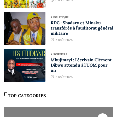
6 août 2026
POLITIQUE
RDC : Shadary et Minaku
transférés à l’auditorat général
militaire
6 août 2026
SCIENCES
Mbujimayi : l’écrivain Clément
Dibwe attendu à l’UOM pour
un
5 août 2026
TOP CATEGORIES