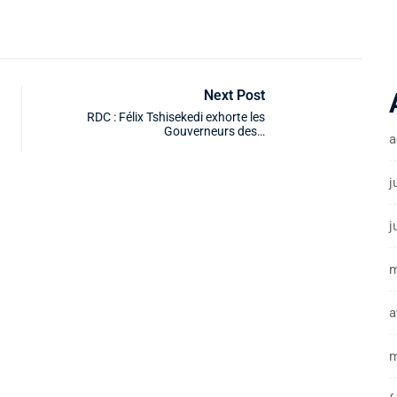
Next Post
RDC : Félix Tshisekedi exhorte les
Gouverneurs des…
a
j
j
m
a
m