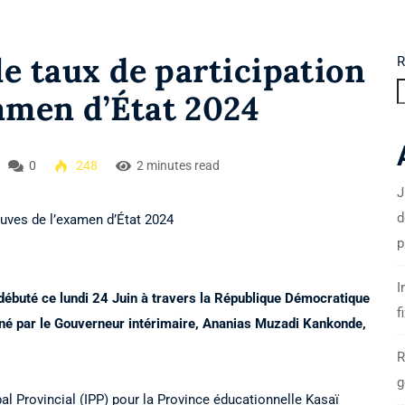
le taux de participation
R
amen d’État 2024
0
248
2 minutes read
J
d
p
I
débuté ce lundi 24 Juin à travers la République Démocratique
f
onné par le Gouverneur intérimaire, Ananias Muzadi Kankonde,
R
g
pal Provincial (IPP) pour la Province éducationnelle Kasaï