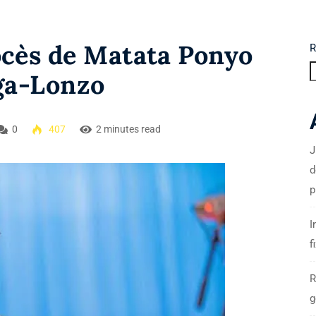
ocès de Matata Ponyo
R
nga-Lonzo
0
407
2 minutes read
J
d
p
I
f
R
g