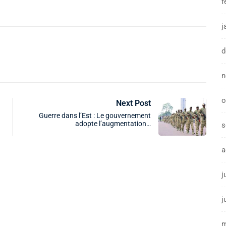
f
j
d
n
o
Next Post
Guerre dans l’Est : Le gouvernement
adopte l’augmentation…
s
a
j
j
m