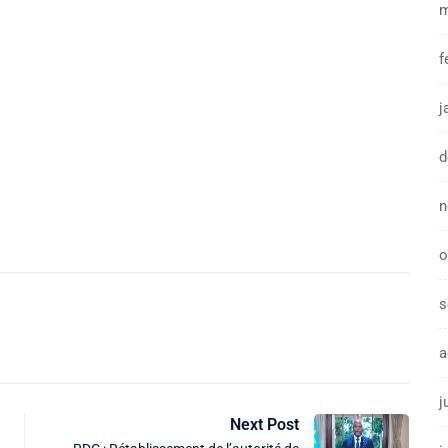
m
f
j
d
n
o
s
a
j
Next Post