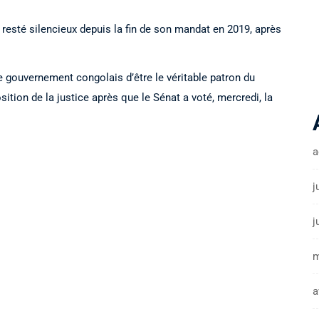
 resté silencieux depuis la fin de son mandat en 2019, après
e gouvernement congolais d’être le véritable patron du
ition de la justice après que le Sénat a voté, mercredi, la
a
j
j
m
a