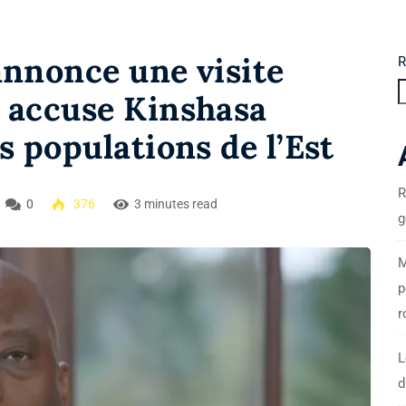
annonce une visite
R
 accuse Kinshasa
s populations de l’Est
R
0
376
3 minutes read
g
M
p
r
L
d