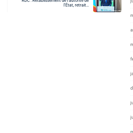
RDC : Rétablissement de l’autorité de
j
l’État, retrait…
m
a
m
f
j
d
j
j
m