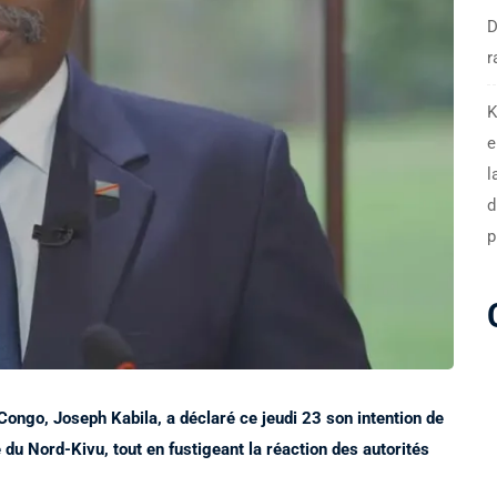
D
r
K
e
l
d
p
ongo, Joseph Kabila, a déclaré ce jeudi 23 son intention de
du Nord-Kivu, tout en fustigeant la réaction des autorités