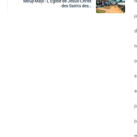
f
Mbuji-Mayi : L’Église de Jésus-Christ
des Saints des…
j
d
n
o
s
a
j
j
m