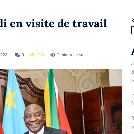
i en visite de travail
R
2025
0
269
2 minutes read
J
d
p
I
f
R
g