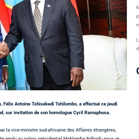
M
p
r
L
d
 Félix Antoine Tshisekedi Tshilombo, a effectué ce jeudi
 Sud, sur invitation de son homologue Cyril Ramaphosa.
i par la vice-ministre sud-africaine des Affaires étrangères,
ite rendu au palais présidentiel Mahlamba Ndlopfu pour un