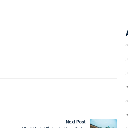
a
j
j
m
a
m
Next Post