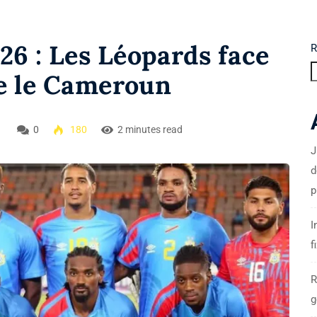
26 : Les Léopards face
R
re le Cameroun
5
0
180
2 minutes read
J
d
p
I
f
R
g