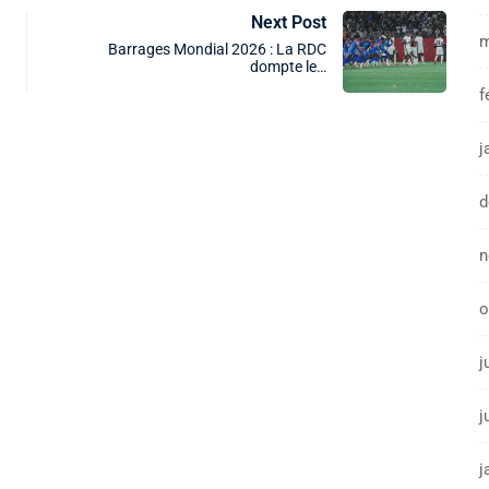
Next Post
m
Barrages Mondial 2026 : La RDC
dompte le…
f
j
d
n
o
j
j
j