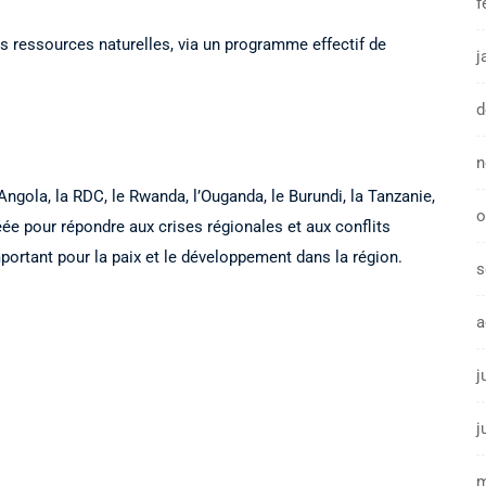
f
des ressources naturelles, via un programme effectif de
j
d
n
ngola, la RDC, le Rwanda, l’Ouganda, le Burundi, la Tanzanie,
o
éée pour répondre aux crises régionales et aux conflits
mportant pour la paix et le développement dans la région.
s
a
j
j
m