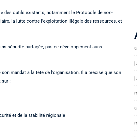
le » des outils existants, notamment le Protocole de non-
ire, la lutte contre l’exploitation illégale des ressources, et
é sans sécurité partagée, pas de développement sans
a
j
e son mandat à la tête de l’organisation. Il a précisé que son
j
 sur :
m
a
urité et de la stabilité régionale
m