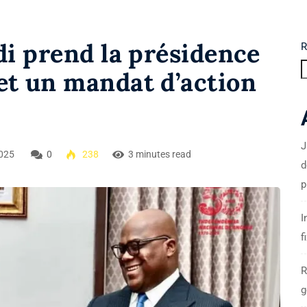
di prend la présidence
R
et un mandat d’action
J
025
0
238
3 minutes read
d
p
I
f
R
g