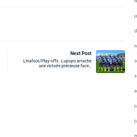
f
j
d
n
Next Post
o
Linafoot/Play-offs : Lupopo arrache
une victoire précieuse face…
s
a
j
j
m