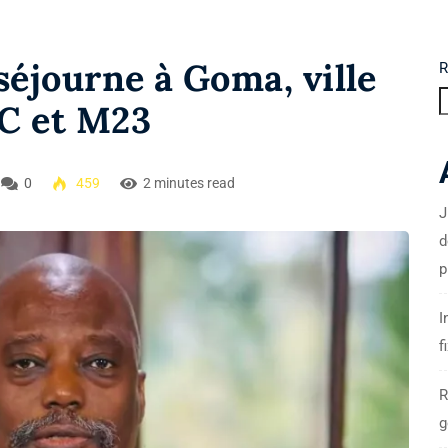
séjourne à Goma, ville
R
FC et M23
0
459
2 minutes read
J
d
p
I
f
R
g