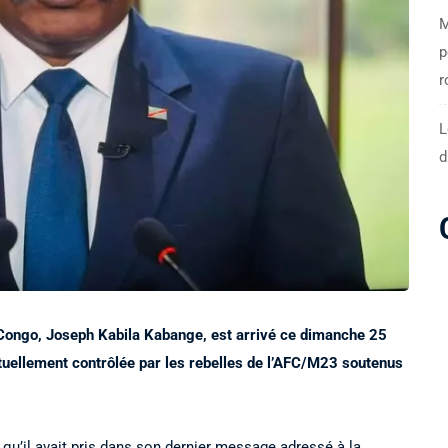
M
p
r
L
d
 Congo, Joseph Kabila Kabange, est arrivé ce dimanche 25
tuellement contrôlée par les rebelles de l’AFC/M23 soutenus
qu’il avait pris dans son dernier message adressé à la