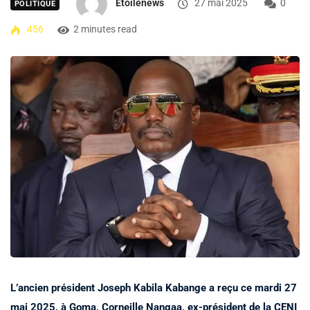
Etoilenews
27 mai 2025
0
POLITIQUE
456
2 minutes read
L’ancien président Joseph Kabila Kabange a reçu ce mardi 27
mai 2025, à Goma, Corneille Nangaa, ex-président de la CENI