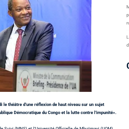
M
p
r
L
d
i le théâtre d’une réflexion de haut niveau sur un sujet
ublique Démocratique du Congo et la lutte contre l’impunité».
Suivi (MNS) et l’Université Officielle de Mbujimayi (UOM),