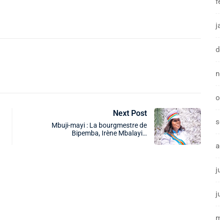
f
j
d
n
o
Next Post
s
Mbuji-mayi : La bourgmestre de
Bipemba, Irène Mbalayi…
a
j
j
m