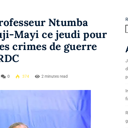
 Professeur Ntumba
R
ji-Mayi ce jeudi pour
es crimes de guerre
 RDC
J
d
0
374
2 minutes read
p
I
f
R
g