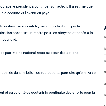
uragé le président à continuer son action. Il a estimé que
 la sécurité et l’avenir du pays.
lité ni dans l’immédiateté, mais dans la durée, par la
ination constitue un repère pour les citoyens attachés à la
a
-il souligné.
j
e ce patrimoine national reste au cœur des actions
j
m
i scellée dans le béton de vos actions, pour dire qu’elle va se
a
 et sa volonté de soutenir la continuité des efforts pour la
m