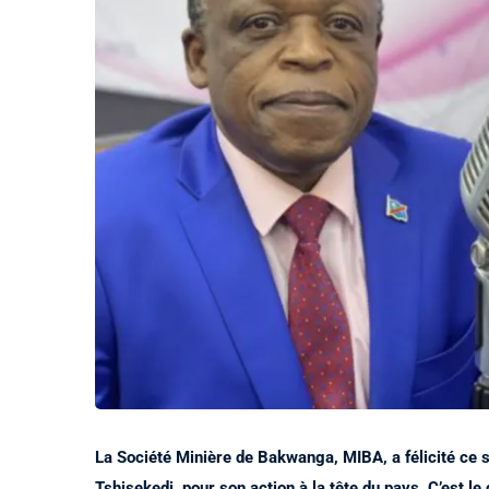
La Société Minière de Bakwanga, MIBA, a félicité ce s
Tshisekedi, pour son action à la tête du pays. C’est le