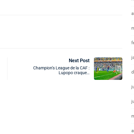
a
m
f
j
Next Post
Champion’s League de la CAF :
d
Lupopo craque…
j
j
m
a