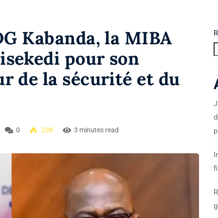
 DG Kabanda, la MIBA
R
isekedi pour son
 de la sécurité et du
J
d
0
238
3 minutes read
p
I
f
R
g