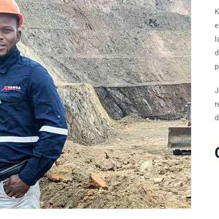
K
e
l
d
p
J
r
d