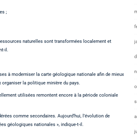
m
es ;
f
essources naturelles sont transformées localement et
j
t-il.
d
n
ises à moderniser la carte géologique nationale afin de mieux
 organiser la politique minière du pays.
o
ellement utilisées remontent encore à la période coloniale
s
dérées comme secondaires. Aujourd’hui, l’évolution de
a
es géologiques nationales », indique-t-il.
j