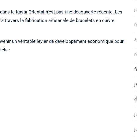
j
dans le Kasaï-Oriental n’est pas une découverte récente. Les
 travers la fabrication artisanale de bracelets en cuivre
m
a
devenir un véritable levier de développement économique pour
iels :
m
f
j
d
j
j