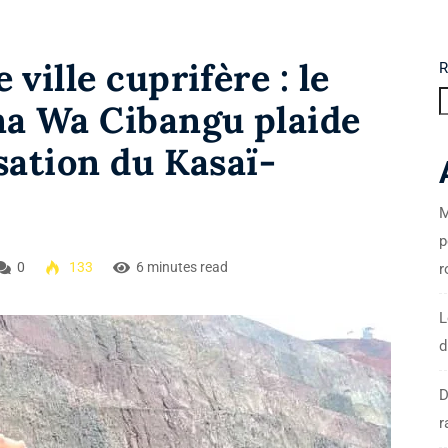
ville cuprifère : le
R
na Wa Cibangu plaide
sation du Kasaï-
M
p
0
133
6 minutes read
r
L
d
D
r