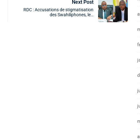
Next Post
RDC : Accusations de stigmatisation
a
des Swahiliphones, le…
m
f
j
d
j
j
m
a