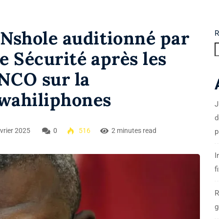
Nshole auditionné par
R
e Sécurité après les
ENCO sur la
Swahiliphones
J
d
vrier 2025
0
516
2 minutes read
p
I
f
R
g