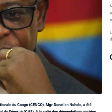
M
p
r
L
d
ationale du Congo (CENCO), Mgr Donatien Nshole, a été
al de Sécurité (CNS), à la suite des dénonciations portées